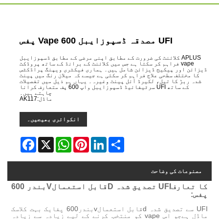
 کی ضرورت کے مطابق اپنی مرضی کے مطابق ڈسپوزایبل
ر سکتا ہے جس میں کلائنٹ کے برانڈ کے ساتھ پروڈکٹ
زائن شامل ہیں۔ ہماری فیکٹری ویپنگ پراڈکٹس
 فراہم کر سکتی ہے جیسے کہ میلان رنگ میں پینٹ
یرڈ آئل پینٹ وغیرہ۔ یہاں ہم ذیل میں تفصیلات
کے ساتھ UFI سرٹیفائیڈ ڈسپوزایبل واپ 600 پف متعارف کرانا
چاہتے ہیں۔
ماڈل:AK117
انکوائری بھیجیں۔
Facebook
WhatsApp
X
Pinterest
LinkedIn
Share
قابل استعمال
V
بندر
600
قابل استعمالvبندر
600 پف
ایک بہت کلاسک
جو اس vape کو منتخب کرنے کے لیے زیادہ سے زیادہ