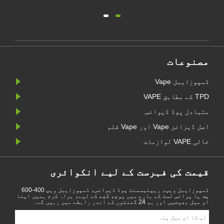
س
ست کے لیے انکوائری
ڈسپوزایبل ویپ، ریپلیسمنٹ پوڈ ڈیوائس، ڈسپوزایبل ویپ 400-600
بارے میں پوچھ گچھ کے لیے، براہ کرم ہمیں اپنا
یں گے۔