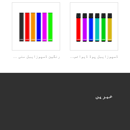
ڈسپوزایبل پوڈ ڈیوائس 400 پفس
رنگین ڈسپوزایبل منی بار 400 پف