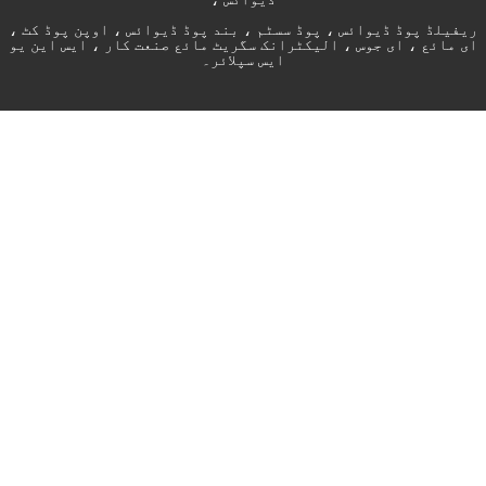
پوڈ سسٹم ، بند پوڈ ڈیوائس ، اوپن پوڈ کٹ ،
لیکٹرانک سگریٹ مائع صنعت کار ، ایس این یو
ایس سپلائر۔