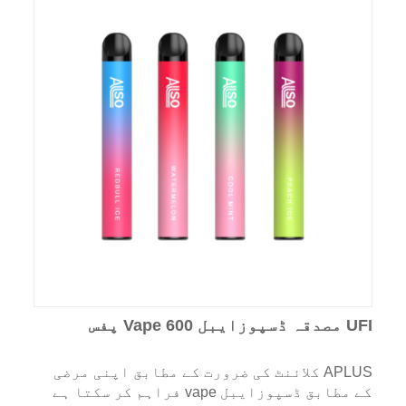
UFI مصدقہ ڈسپوزایبل Vape 600 پفس
APLUS کلائنٹ کی ضرورت کے مطابق اپنی مرضی
کے مطابق ڈسپوزایبل vape فراہم کر سکتا ہے