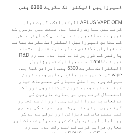
ڈسپوزایبل الیکٹرانک سگریٹ 6300 پفس
APLUS VAPE OEM الیکٹرانک سگریٹ تیار
کرنے میں مہارت رکھتا ہے۔ صنعت میں برسوں کے
تجربے کے ساتھ، ہم نے اپنے آپ کو اپنی مرضی
کے مطابق ڈسپوزایبل الیکٹرانک سگریٹ بنانے
کے خواہاں کلائنٹس کے لیے ایک قابل اعتماد
پارٹنر کے طور پر قائم کیا ہے۔ ہماری R&D
ٹیم نے 12ml U- سے بھرا ایک ڈسپوزایبل
الیکٹرانک سگریٹ 6300 پفس ڈیزائن کیا ہے۔
vape ٹینک میں سبز مائع. ہماری جدید ترین
سہولت پر، ہم اعلیٰ معیار کی مصنوعات تیار
کرنے کے لیے جدید ترین ٹیکنالوجی اور آلات
استعمال کرتے ہیں جو ہمارے صارفین کی
توقعات پر پورا اترتے ہیں اور ان سے تجاوز
کرتے ہیں۔ ہنر مند پیشہ ور افراد کی ہماری
ٹیم مصنوعات کے ڈیزائن اور ترقی سے لے کر
پیداوار اور ترسیل تک غیر معمولی خدمات اور
تعاون فراہم کرنے کے لیے وقف ہے۔ ہماری