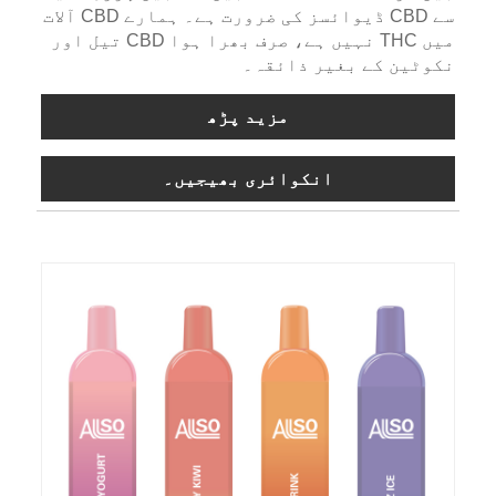
سے CBD ڈیوائسز کی ضرورت ہے۔ ہمارے CBD آلات
میں THC نہیں ہے، صرف بھرا ہوا CBD تیل اور
نکوٹین کے بغیر ذائقہ۔
مزید پڑھ
انکوائری بھیجیں۔