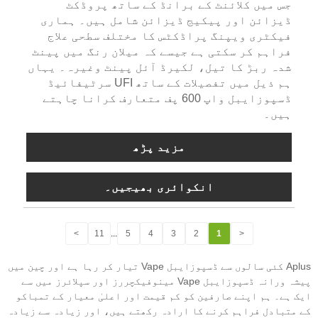
جس میں کلائنٹ کے برانڈ کے ساتھ پروڈکٹ
ڈیزائن اور پیکیج ڈیزائن شامل ہیں۔ ہماری
فیکٹری ویپنگ پراڈکٹس کا مختلف سطحی علاج
فراہم کر سکتی ہے جیسے کہ میلان رنگ میں پینٹ
شدہ ربڑ کا تیل، لکیرڈ آئل پینٹ وغیرہ۔ یہاں
ہم ذیل میں تفصیلات کے ساتھ UFI سرٹیفائیڈ
ڈسپوزایبل واپ 600 پف متعارف کرانا چاہتے
ہیں۔
مزید پڑھ
انکوائری بھیجیں۔
>
11
...
5
4
3
2
1
<
Aplus کئی سالوں سے ڈسپوزایبل Vape تیار کر رہا ہے اور چین میں
پیشہ ورانہ ڈسپوزایبل Vape مینوفیکچررز اور سپلائرز میں سے
ایک ہے۔ ہم اپنے صارفین کو کم قیمت اور اعلیٰ معیار کے تمباکو
کے متبادل فراہم کرنے کا ارادہ رکھتے ہیں، اور زیادہ سے زیادہ