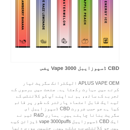
CBD ڈسپوزایبل Vape 3000 پفس
APLUS VAPE OEM الیکٹرانک سگریٹ تیار
کرنے میں مہارت رکھتا ہے۔ صنعت میں برسوں کے
تجربے کے ساتھ، ہم نے اپنے آپ کو کلائنٹس کے
لیے ایک قابل اعتماد پارٹنر کے طور پر قائم
کیا ہے جو حسب ضرورت CBD ڈسپوز ایبل ای
سگریٹ بنانا چاہتے ہیں۔ ہماری R&D ٹیم نے
ایک CBD ڈسپوزایبل vape 3000puffs ڈیزائن کیے
ہیں جو کلائنٹس سے ملتے ہیں۔ جنہیں پوری دنیا