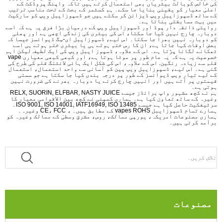
کی خالص کوبالٹ بیٹریاں بھی استعمال کرتے ہیں تاکہ واپنگ پروڈکٹ کے
اعلیٰ معیار کو یقینی بنایا جا سکے۔ ہم کسٹمر کے بجٹ کے تحت مناسب ترتیب
کے ساتھ ڈسپوزایبل ویپ ڈیزائن کر سکتے ہیں جو ڈسپوزایبل ویپ کو مارکیٹ
میں بہت مسابقتی بناتا ہے۔
روایتی ذائقہ دار پوڈ اور ڈسپوزایبل ویپ کے درمیان بڑا فرق یہ ہے کہ اسے
دوبارہ چارج نہیں کیا جا سکتا، اس کی بیٹری کی زندگی اچھی ہے اور پھلی
کو دوبارہ نہیں بھرا جا سکتا۔ اس لیے، ڈسپوزایبل ای-سِگ ڈیوائسز جیسا کہ
بعض اوقات کہا جاتا ہے، ان کا رس ختم ہوتے ہی یا بیٹری ختم ہوتے ہی اسے
ٹھکانے لگانا پڑتا ہے۔ اس کے علاوہ، ڈسپوز ایبل ویپ کی ایک لطیف لیکن اہم
خصوصیت یہ ہے کہ یہ عام طور پر موٹا ہوتا ہے، اور کبھی کبھی معیاری vape
قلم سے زیادہ رنگین. اس کے علاوہ، اس کی شکل ایک ہائی لائٹنگ قلم کی طرح کی
گئی ہے۔ اس لیے، ڈسپوزایبل ویپ پین کو آسانی سے واحد استعمال، استعمال
کے لیے تیار ویپ ڈیوائسز کے طور پر درجہ بندی کیا جا سکتا ہے جو سستی
قیمتوں پر آتے ہیں اور انہیں چارج کرنے یا دوبارہ بھرنے کی ضرورت نہیں
ہوتی ہے۔
ہم نے کچھ مشہور واپ برانڈز جیسے RELX, SUORIN, ELFBAR, NASTY JUICE
وغیرہ کے ساتھ تعاون کیا ہے۔ ہماری کمپنی نے کچھ بین الاقوامی معیار کا
سرٹیفکیٹ حاصل کیا ہے جیسے ISO 9001, ISO 14001, IATF16949, ISO 13485۔
ہمارے تمام ڈسپوزایبل vapes ROHS کے مطابق ہیں۔ ، CE، FCC وغیرہ۔
ہماری مصنوعات امریکہ، یورپی ممالک، روس، مشرق وسطیٰ کے ممالک وغیرہ کو
برآمد کرتی ہیں۔
مصنوعات