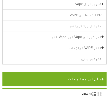
ڈسپوزایبل Vape
TPD کے مطابق VAPE
متبادل پوڈ ڈیوائس
اصل ڈیزائن Vape اور Vape قلم
خالی VAPE لوازمات
نکوٹین پاؤچ
نمایاں مصنوعات
View as