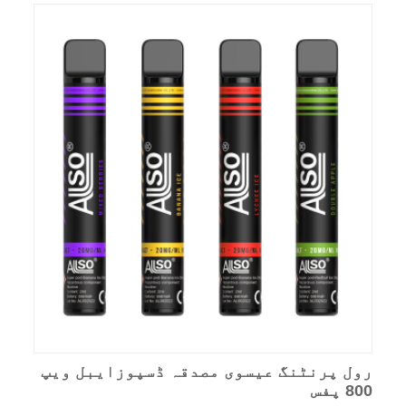
رول پرنٹنگ عیسوی مصدقہ ڈسپوزایبل ویپ
800 پفس