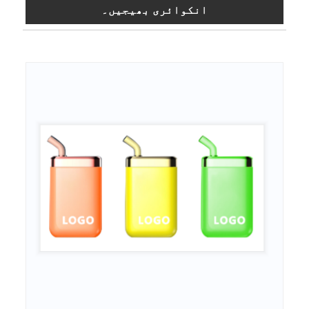
انکوائری بھیجیں۔