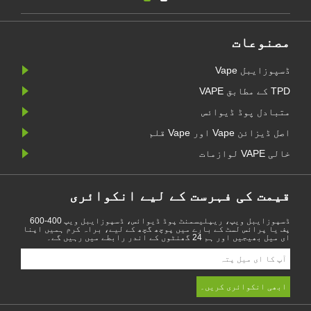
مصنوعات
ڈسپوزایبل Vape
TPD کے مطابق VAPE
متبادل پوڈ ڈیوائس
اصل ڈیزائن Vape اور Vape قلم
خالی VAPE لوازمات
قیمت کی فہرست کے لیے انکوائری
ڈسپوزایبل ویپ، ریپلیسمنٹ پوڈ ڈیوائس، ڈسپوزایبل ویپ 400-600
پف یا پرائس لسٹ کے بارے میں پوچھ گچھ کے لیے، براہ کرم ہمیں اپنا
ای میل بھیجیں اور ہم 24 گھنٹوں کے اندر رابطے میں رہیں گے۔