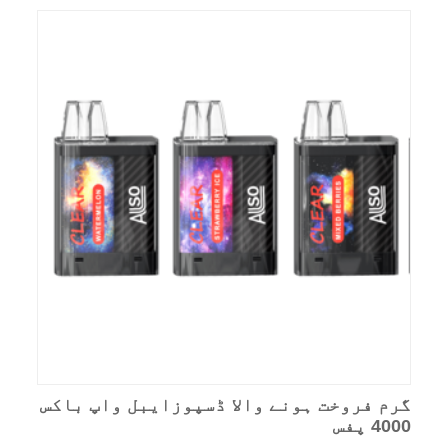
گرم فروخت ہونے والا ڈسپوزایبل واپ باکس
4000 پفس