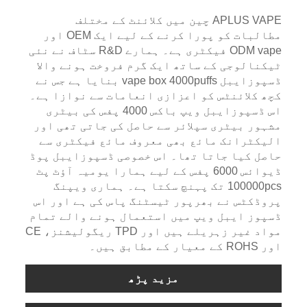
APLUS VAPE چین میں کلائنٹ کے مختلف
مطالبات کو پورا کرنے کے لیے ایک OEM اور
ODM vape فیکٹری ہے۔ ہمارے R&D سٹاف نے نئی
ٹیکنالوجی کے ساتھ ایک گرم فروخت ہونے والا
ڈسپوزایبل vape box 4000puffs بنایا ہے جس نے
کچھ کلائنٹس کو اعزازی انعامات سے نوازا ہے۔
اس ڈسپوزایبل ویپ باکس 4000 پفس کی بیٹری
مشہور بیٹری سپلائر سے حاصل کی جاتی تھی اور
الیکٹرانک مائع بھی معروف مائع فیکٹری سے
حاصل کیا جاتا تھا۔ اس خصوصی ڈسپوزایبل پوڈ
ڈیوائس 6000 پفس کے لیے ہمارا یومیہ آؤٹ پٹ
100000pcs تک پہنچ سکتا ہے۔ ہماری ویپنگ
پروڈکٹس نے بھرپور ٹیسٹنگ پاس کی ہے اور اس
ڈسپوز ایبل ویپ میں استعمال ہونے والے تمام
مواد غیر زہریلے ہیں اور TPD ریگولیشنز، CE
اور ROHS کے معیار کے مطابق ہیں۔
مزید پڑھ