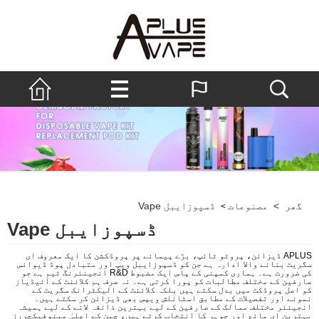
گھر
>
مصنوعات
ڈسپوزایبل Vape
>
ڈسپوزایبل Vape
APLUS ڈیزائن، پروٹو ٹائپ، بڑے پیمانے پر پروڈکشن کا ایک معروف ای
سگریٹ بنانے والا ادارہ ہے جن کو ڈسپوزایبل ویپ اور متبادل پوڈ ڈیوائس
کی ضرورت ہے۔ ہماری کمپنی کے پاس ایک مضبوط R&D انجینئرنگ ٹیم ہے جو
صارفین کے مختلف مطالبات کو پورا کرتی ہے۔ نہ صرف ہم کلائنٹ کے آئیڈیاز
کو اصل پروڈکٹ میں بدل سکتے ہیں بلکہ کلائنٹ کے الیکٹرانک سگریٹ کے
نمونے اور تفصیلات کے مطابق اسٹائلش ویپس بھی ڈیزائن کر سکتے ہیں۔
انجینئر مختلف ممالک کے صارفین کے لیے بہترین ذائقہ لانے کے لیے ہمیشہ
بہترین ای مائع اور جوہر کا انتخاب کرتے ہیں، چین کے اعلیٰ مینوفیکچررز