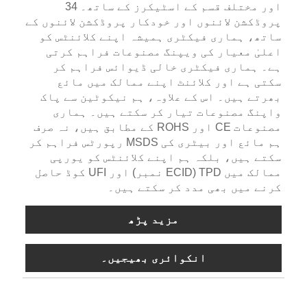
اور مختلف قسم کے اسٹیکرز کے ساتھ۔ 34
پروڈکشن لائنوں اور خودکار پروڈکشن لائنوں کے
ساتھ، ہماری فیکٹری ہمیشہ اپنے کلائنٹس کو
اعلیٰ معیار کی ویپنگ مصنوعات فراہم کرتی
ہے۔ ہماری فیکٹری خالی ڈیوائس فراہم کر
سکتی ہے اور کلائنٹ اپنے ممالک میں مائع
بھرتے ہیں۔ اس کے علاوہ، ہم نیکوٹین سے پاک
واپنگ مصنوعات تیار کر سکتے ہیں۔ ہماری
مصنوعات CE اور ROHS کے مطابق ہیں، نہ صرف
ہم مائع اور بیٹری کی MSDS رپورٹس فراہم کر
سکتے ہیں، بلکہ ہم اپنے کلائنٹس کو یورپی
ممالک میں TPD (ECID نمبر) اور UFI کوڈ حاصل
کرنے میں بھی مدد کر سکتے ہیں۔
مزید پڑھ
انکوائری بھیجیں۔