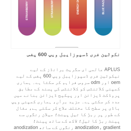
نکوٹین فری ڈسپوزایبل ویپ 600 پفس
APLUS عالمی ای سگریٹ برانڈز کے لیے
نیکوٹین فری ڈسپوزایبل ویپ 600 پفس کے لیے
oem اور odm سروس فراہم کر سکتا ہے۔ ہماری
کمپنی کلائنٹس کو کلائنٹس کی پسند کے مطابق
پروڈکٹ ڈیزائن اور پیکیج ڈیزائن بنانے میں
مدد کر سکتی ہے۔ مزید برآں، ہماری کمپنی ویپ
باڈی پر سطح کا مختلف علاج کر سکتی ہے، مثال
کے طور پر ربڑ کا تیل پینٹ؛ میلان رنگوں سے
پینٹ ربڑ کا تیل؛ لاکھ کے ساتھ پینٹ؛
anodization، gradient رنگوں کے ساتھ anodization