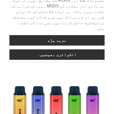
مصنوعات CE اور ROHS کے مطابق ہیں، نہ صرف
ہم مائع اور بیٹری کی MSDS رپورٹس فراہم کر
سکتے ہیں، بلکہ ہم اپنے کلائنٹس کو قانونی
طور پر ان کے ممالک میں فروخت کے لیے متعلقہ
سرٹیفکیٹ حاصل کرنے میں بھی مدد کر سکتے
ہیں۔
مزید پڑھ
انکوائری بھیجیں۔