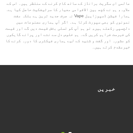
عالمی ای سگریٹ برانڈز کے ساتھ کام کرنے کے منتظر ہیں۔ اس کے
علاوہ، ہم نے کچھ بین الاقوامی معیار کا سرٹیفکیٹ حاصل کیا ہے.
ہمارا فیشن ڈسپوزایبل Vape نہ صرف جدید ترین ہے بلکہ مفت
نمونوں کو بھی سپورٹ کرتا ہے۔ اگر آپ ہماری مصنوعات میں
دلچسپی رکھتے ہیں، تو ہم آپ کو تسلی بخش قیمت دیں گے اور قیمت
کی فہرست فراہم کریں گے۔ ہم خلوص دل سے نئے اور پرانے گاہکوں
کو مشورہ اور گفت و شنید کے لیے ہماری فیکٹری کا دورہ کرنے کا
خیرمقدم کرتے ہیں۔
خبریں