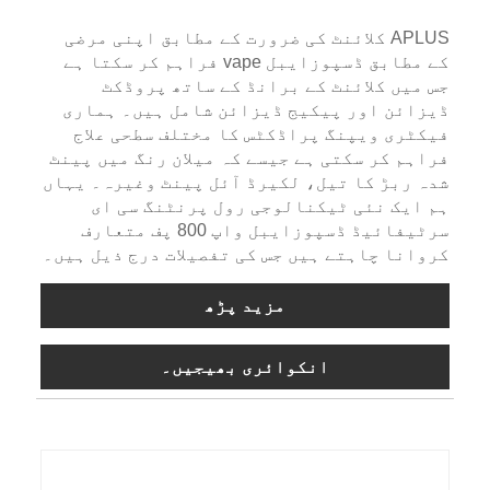
APLUS کلائنٹ کی ضرورت کے مطابق اپنی مرضی
کے مطابق ڈسپوزایبل vape فراہم کر سکتا ہے
جس میں کلائنٹ کے برانڈ کے ساتھ پروڈکٹ
ڈیزائن اور پیکیج ڈیزائن شامل ہیں۔ ہماری
فیکٹری ویپنگ پراڈکٹس کا مختلف سطحی علاج
فراہم کر سکتی ہے جیسے کہ میلان رنگ میں پینٹ
شدہ ربڑ کا تیل، لکیرڈ آئل پینٹ وغیرہ۔ یہاں
ہم ایک نئی ٹیکنالوجی رول پرنٹنگ سی ای
سرٹیفائیڈ ڈسپوزایبل واپ 800 پف متعارف
کروانا چاہتے ہیں جس کی تفصیلات درج ذیل ہیں۔
مزید پڑھ
انکوائری بھیجیں۔