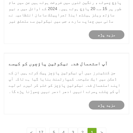
پاؤچ چھوٹے ، رنگین ٹنوں میں فروخت ہوتے ہیں جن میں عام
طور پر 15 سے 20 پاؤچ ہوتے ہیں۔ 2024 کے اوائل میں ، نیو
ساؤتھ ویلز ہیلتھ اینڈ تھراپیٹک سامان انتظامیہ نے
سڈنی میں چھاپے مارے ، جس میں نیکوٹین سے متعلق غیر
قانونی مصنوعات پر قبضہ کیا گیا جس میں 30،000 ای سگریٹ
، 118،000 سگریٹ ، 45 کلو گرام ذائقہ......
مزید پڑھ
آپ استعمال شدہ نیکوٹین پاؤچوں کو کیسے
ٹھکانے لگاتے ہیں۔
جن کنٹینرز میں آپ نیکوٹین پاؤچز پیک کرتے ہیں ان کے
ڈھکن میں ایک علیحدہ کمپارٹمنٹ بنایا گیا ہے تاکہ آپ
اپنے استعمال شدہ نیکوٹین پاؤچز کو ختم کر لیں، اس لیے
آپ کو چلتے پھرتے انہیں ادھر ادھر نہیں چھوڑنا پڑے گا۔
مزید پڑھ
>
17
...
5
4
3
2
1
<