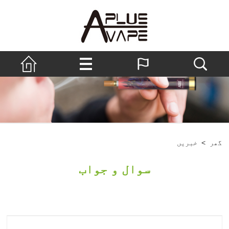
گھر
>
خبریں
سوال و جواب