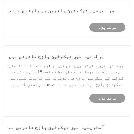
فرانس میں نیکوٹین پاؤچوں پر پابندی عائد
کردی جائے گی
مزید پڑھ
برطانیہ میں نیکوٹین پاؤچ قانونی ہیں
برطانیہ میں ، نیکوٹین پاؤچ خرید و فروخت کے لئے قانونی
ہیں۔ موجودہ برطانیہ کے ضوابط کے تحت 18 سال سے کم عمر
کے کسی کو نیکوٹین پاؤچ فروخت کرنا غیر قانونی نہیں ہے۔
نیکوٹین پاؤچ برطانیہ میں نسبتا new نئی مصنوعات ہیں ،
اور بہت سے لوگ اپنی قانونی حیثیت کے بارے میں سوچ رہے
ہیں۔ نیکوٹین پاؤچ تمباکو سے پا......
مزید پڑھ
آسٹریلیا میں نیکوٹین پاؤچ قانونی ہے