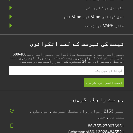
متبادل پوڈ ڈیوائس
اصل ڈیزائن Vape اور Vape قلم
خالی VAPE لوازمات
قیمت کی فہرست کے لیے انکوائری
ڈسپوزایبل ویپ، ریپلیسمنٹ پوڈ ڈیوائس، ڈسپوزایبل ویپ 400-600
پف یا پرائس لسٹ کے بارے میں پوچھ گچھ کے لیے، براہ کرم ہمیں اپنا
ای میل بھیجیں اور ہم 24 گھنٹوں کے اندر رابطے میں رہیں گے۔
ہم سے رابطہ کریں۔
نمبر 2153 زہوان روڈ ، شجنگ اسٹریٹ ، بون ضلع ،
شینزین ، چین
+86-755-27907695
+86-13928484552(whatsapp)