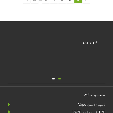
خبریں
مصنوعات
ڈسپوزایبل Vape
TPD کے مطابق VAPE