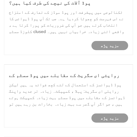
پوڈ آلات کی نیچے کی طرف کیا ہیں؟
ٹکنالوجی میں پیشرفت اور پوڈ موڈز کے تعارف کے امتزاج
نے اس فہرست کو چھوٹا کردیا ہے۔ جب تک آپ پوڈ ڈیوائس کا
انتخاب کرتے ہیں جو آپ کی ضروریات کو پورا کرتا ہے ،
واقعی اتنی زیادہ خرابیاں نہیں ہیں۔ clused کلوزڈ سسٹم
ذائقہ کے محدود اختیارات پیش کرتے ہیں۔ اگر آپ بند پوڈ
سسٹم ڈیوائس استعمال کررہے ہیں تو ، آ......
مزید پڑھ
روایتی ای سگریٹ کے مقابلے میں پوڈ سسٹم کے
کیا فوائد ہیں؟
پوڈ ڈیوائسز کے استعمال کے لئے کچھ فوائد یہ ہیں لیکن
روایتی ای سگریٹ: پہلا ، کمپیکٹ۔ زیادہ تر جدید واپنگ
ڈیوائسز کے مقابلے میں پوڈ سسٹم بہت زیادہ کمپیکٹ ہوتے
ہیں ، جو اگر آپ گھر سے بہت زیادہ بخارات بن رہے ہیں تو
وہ ایک بہترین انتخاب بناتے ہیں۔ دوسرا ، "پوڈ" ڈیزائن
پوڈ سسٹم ای سگریٹ کو استعمال کرنے می......
مزید پڑھ