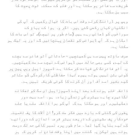
طریقے سے فائر ہو سکتا ہے اور قلم کے ممکنہ ٹوٹ پھوٹ کا
سبب بن سکتا ہے۔
ویپ پر ڈرائنگ کرتے وقت اس بات کا خیال رکھیں کہ آپ کی
انگلیاں کہاں رکھی گئی ہیں۔ اگر وہ ہوا کے بہاؤ کے
سوراخوں کو ڈھانپ رہے ہیں (عام طور پر نیچے)، تو اس بات کا
امکان ہے کہ آپ ڈیوائس کو نقصان پہنچائیں گے اور یہ لیک ہو
سکتا ہے۔
صرف ماؤتھ پیس سے ہی کھینچیں - حادثاتی آٹو فائر سے بچنے
کے لیے، کسی بھی حالت میں ڈیوائس کے نیچے سے مت کھینچیں۔
یہ آٹو فائرنگ کی قیادت کر سکتا ہے. ڈسپوز ایبل ویپ پین پر
کوئی بٹن نہیں ہوتے ہیں، لہذا حفاظتی کارکردگی کو متاثر
کیے بغیر اسے آف اور آن کرنے کا کوئی طریقہ نہیں ہے۔
ذائقہ ختم ہونے کے بعد اپنے ڈسپوزایبل ای سگ کو ٹھکانے
لگائیں، چاہے بیٹری کی زندگی زیادہ ہو۔ اسے بہت دور
دھکیلیں، اور ہو سکتا ہے کہ آپ کو برا ذائقہ ملے یا جلے
پفوں کی گنتی کے بارے میں فکر مت کرو! ان آلات کا پف تخمینہ
خودکار پف مشینوں کے ذریعے بہتر قرعہ اندازی کے دورانیے
کے لیے بنایا گیا تھا۔ عام طور پر، نمبر کافی حد تک درست
ہوتے ہیں لیکن یہ گننے میں اپنا وقت ضائع نہ کریں کہ ہر