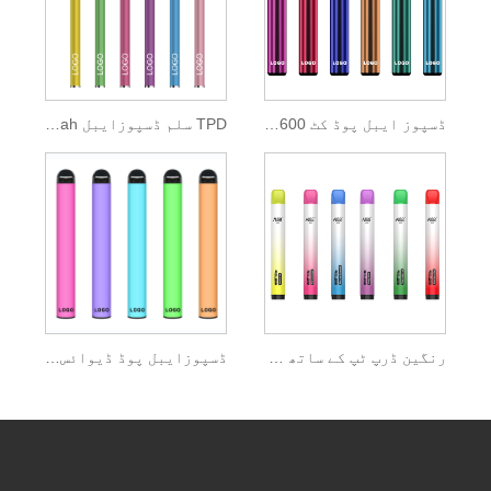
ڈسپوز ایبل پوڈ کٹ 600 پفس 2 ملی لیٹر ای مائع
TPD سلم ڈسپوزایبل Vape Pen 350mah بیٹری
رنگین ڈرپ ٹپ کے ساتھ TPD ڈسپوزایبل Vape
ڈسپوزایبل پوڈ ڈیوائس Ipure E-liquid کا 0mg نکوٹین