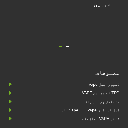
خبریں
مصنوعات
ڈسپوزایبل Vape
TPD کے مطابق VAPE
متبادل پوڈ ڈیوائس
اصل ڈیزائن Vape اور Vape قلم
خالی VAPE لوازمات