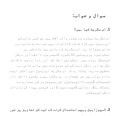
سوال و جواب:
1. ای سگریٹ کیا ہیں؟
ای سگریٹ بیٹری سے چلنے والے آلات ہیں جو کسی مائع کو
ایروسول میں گرم کرکے کام کرتے ہیں جسے صارف سانس اور
سانس چھوڑتا ہے۔ ای سگریٹ کے مائع میں عام طور پر
نیکوٹین، پروپیلین گلائکول، گلیسرین، ذائقے اور دیگر
کیمیکل ہوتے ہیں۔ نیکوٹین ایک نشہ آور دوا ہے جو باقاعدہ
سگریٹ اور دیگر تمباکو کی مصنوعات میں پائی جاتی ہے۔
تحقیق سے پتہ چلتا ہے کہ ای سگریٹ ایروسول میں اکثر ایسے
مادے ہوتے ہیں جو نقصان دہ ہو سکتے ہیں، بشمول ذائقہ دار
کیمیکلز (جیسے ڈائیسیٹیل، جو پھیپھڑوں کی بیماری سے
منسلک ہے)، دھاتیں (جیسے سیسہ) اور کینسر پیدا کرنے والے
دیگر کیمیکلز۔
2. ڈسپوزایبل ویپس استعمال کرنے کے لیے کن تجاویز پر غور