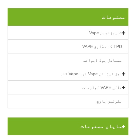
مصنوعات
ڈسپوزایبل Vape
TPD کے مطابق VAPE
متبادل پوڈ ڈیوائس
اصل ڈیزائن Vape اور Vape قلم
خالی VAPE لوازمات
نکوٹین پاؤچ
نمایاں مصنوعات