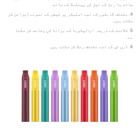
ساتھ یا ربڑ کے تیل کی پینٹنگ کے ساتھ۔
4. مختلف گاہکوں کے لیے اسٹیکر پر فیشن کے نمونے ڈیزائن کر
سکتے ہیں۔
5. کلائنٹ کے ذریعہ ای-لیکویڈ کے برانڈ کی وضاحت کر سکتا
ہے۔
6. ڈرپ ٹپ کے لئے مختلف رنگ کر سکتے ہیں.