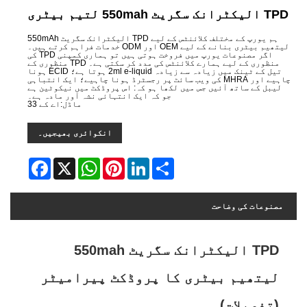
TPD الیکٹرانک سگریٹ 550mah لتیم بیٹری
ہم یورپ کے مختلف کلائنٹس کے لیے TPD الیکٹرانک سگریٹ 550mAh
لیتھیم بیٹری بنانے کے لیے OEM اور ODM خدمات فراہم کرتے ہیں۔
اگر مصنوعات یورپ میں فروخت ہوتی ہیں تو ہماری کمپنی TPD کی
منظوری کے لیے ہمارے کلائنٹس کی مدد کر سکتی ہے۔ TPD منظوری کے
تیل کے ٹینک میں زیادہ سے زیادہ 2ml e-liquid ہوتا ہے؛ ECID ہونا
چاہیے اور MHRA کی ویب سائٹ پر رجسٹرڈ ہونا چاہیے؛ ایک انتباہی
لیبل کے ساتھ آئیں جس میں لکھا ہو کہ: اس پروڈکٹ میں نیکوٹین ہے
جو کہ ایک انتہائی نشہ آور مادہ ہے۔
ماڈل:اے کے 33
انکوائری بھیجیں۔
Facebook
WhatsApp
X
Pinterest
LinkedIn
Share
مصنوعات کی وضاحت
TPD الیکٹرانک سگریٹ 550mah
لیتھیم بیٹری کا پروڈکٹ پیرامیٹر
(تفصیلات)