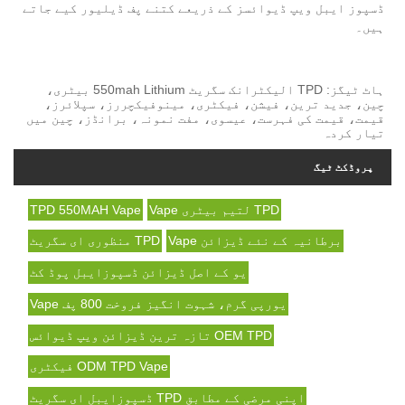
ڈسپوز ایبل ویپ ڈیوائسز کے ذریعے کتنے پف ڈیلیور کیے جاتے
ہیں۔
ہاٹ ٹیگز: TPD الیکٹرانک سگریٹ 550mah Lithium بیٹری،
چین، جدید ترین، فیشن، فیکٹری، مینوفیکچررز، سپلائرز،
قیمت، قیمت کی فہرست، عیسوی، مفت نمونہ، برانڈز، چین میں
تیار کردہ
پروڈکٹ ٹیگ
TPD لتیم بیٹری Vape
TPD 550MAH Vape
برطانیہ کے نئے ڈیزائن Vape
TPD منظوری ای سگریٹ
یو کے اصل ڈیزائن ڈسپوزایبل پوڈ کٹ
یورپی گرم، شہوت انگیز فروخت 800 پف Vape
OEM TPD تازہ ترین ڈیزائن ویپ ڈیوائس
ODM TPD Vape فیکٹری
اپنی مرضی کے مطابق TPD ڈسپوزایبل ای سگریٹ