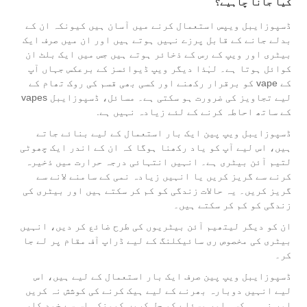
کیا جانا چاہیے؟
ڈسپوزایبل ویپس استعمال کرنے میں آسان ہیں کیونکہ ان کے
بدلے جانے کے قابل پرزے نہیں ہوتے ہیں اور ان میں صرف ایک
بیٹری اور ویپ کے رس کے ذخائر ہوتے ہیں جس میں ایک بلٹ ان
کوائل ہوتا ہے۔ لہٰذا دیگر ویپ ڈیوائسز کے برعکس جہاں آپ
کے vape کو برقرار رکھنے اور کسی بھی قسم کی روک تھام کے
لیے تجاویز کی ضرورت ہو سکتی ہے۔ مسائل، ڈسپوزایبل vapes
کے ساتھ احاطہ کرنے کے لئے زیادہ نہیں ہے.
ڈسپوزایبل ویپ پین ایک بار استعمال کے لیے بنائے جاتے
ہیں، اس لیے آپ کو یاد رکھنا ہوگا کہ ان کے اندر ایک چھوٹی
لتیم آئن بیٹری ہے۔ انہیں انتہائی درجہ حرارت میں ذخیرہ
کرنے سے گریز کریں یا انہیں زیادہ نمی کے سامنے لانے سے
گریز کریں۔ یہ حالات زندگی کو کم کر سکتے ہیں اور بیٹری کی
زندگی کو کم کر سکتے ہیں۔
ان کو دیگر لیتھیم آئن بیٹریوں کی طرح ضائع کر دیں، انہیں
بیٹری کی مخصوص ری سائیکلنگ کے لیے ڈراپ آف مقام پر لے جا
کر۔
ڈسپوزایبل ویپ پین صرف ایک بار استعمال کے لیے ہیں، اس
لیے انہیں دوبارہ بھرنے کے لیے ہیک کرنے کی کوشش نہ کریں
اور نہ ہی کسی اور مسئلے کو حل کریں کیونکہ اس سے خود کار