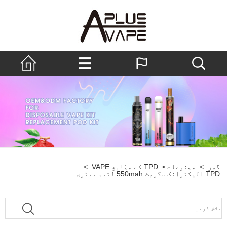
گھر
>
مصنوعات
TPD کے مطابق VAPE
>
>
TPD الیکٹرانک سگریٹ 550mah لتیم بیٹری