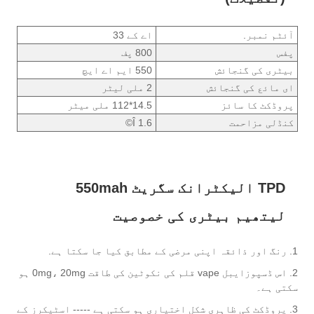
آئٹم نمبر.
اے کے 33
پفس
800 پف
بیٹری کی گنجائش
550 ایم اے ایچ
ای مائع کی گنجائش
2 ملی لیٹر
پروڈکٹ کا سائز
14.5*112 ملی میٹر
کنڈلی مزاحمت
1.6 Î©
TPD الیکٹرانک سگریٹ 550mah
لیتھیم بیٹری کی خصوصیت
1. رنگ اور ذائقہ اپنی مرضی کے مطابق کیا جا سکتا ہے.
2. اس ڈسپوزایبل vape قلم کی نکوٹین کی طاقت 0mg، 20mg ہو
سکتی ہے۔
3. پروڈکٹ کی ظاہری شکل اختیاری ہو سکتی ہے ----- اسٹیکرز کے