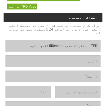
TPD Vape ہول سیل
انکوائری بھیجیں۔
براہ کرم نیچے دیے گئے فارم میں بلا جھجھک اپنی
انکوائری دیں۔ ہم آپ کو 24 گھنٹوں میں جواب دیں
گے۔