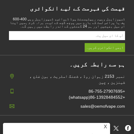
قیمت کی فہرست کے لیے انکوائری
ڈسپوزایبل ویپ، ریپلیسمنٹ پوڈ ڈیوائس، ڈسپوزایبل ویپ 400-600
پف یا پرائس لسٹ کے بارے میں پوچھ گچھ کے لیے، براہ کرم ہمیں اپنا
ای میل بھیجیں اور ہم 24 گھنٹوں کے اندر رابطے میں رہیں گے۔
ہم سے رابطہ کریں۔
نمبر 2153 زہوان روڈ ، شجنگ اسٹریٹ ، بون ضلع ،
شینزین ، چین
+86-755-27907695
+86-13928484552(whatsapp)
sales@oemofvape.com
رازداری
X
XML
RSS
Sitemap
Links
کی پالیسی