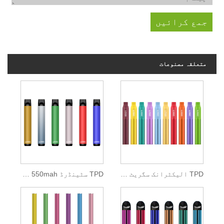
متعلقہ مصنوعات
TPD الیکٹرانک سگریٹ 500mah لتیم بیٹری
TPD سٹینڈرڈ 550mah ڈسپوزایبل پوڈ کٹ