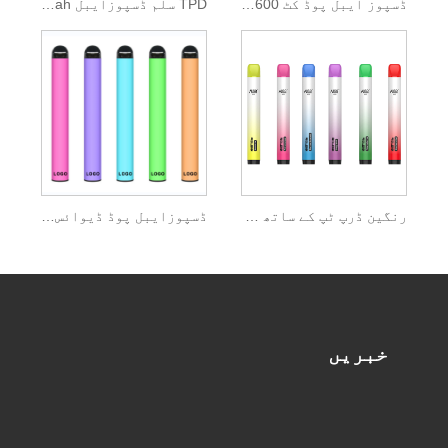
ڈسپوز ایبل پوڈ کٹ 600 پفس 2 ملی لیٹر ای مائع
TPD سلم ڈسپوزایبل Vape Pen 350mah بیٹری
رنگین ڈرپ ٹپ کے ساتھ TPD ڈسپوزایبل Vape
ڈسپوزایبل پوڈ ڈیوائس Ipure E-liquid کا 0mg نکوٹین
خبریں