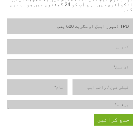
انکوائری دیں۔ ہم آپ کو 24 گھنٹوں میں جواب دیں
گے۔