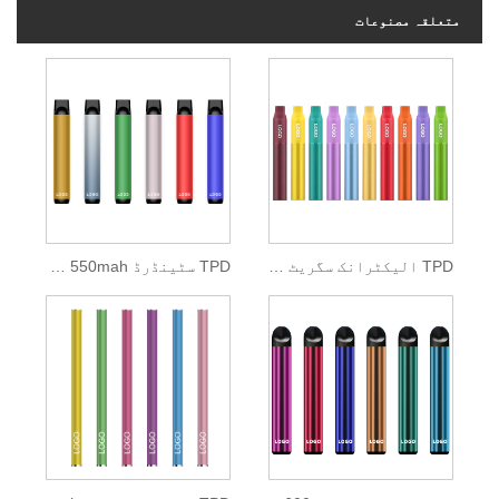
متعلقہ مصنوعات
TPD الیکٹرانک سگریٹ 500mah لتیم بیٹری
TPD سٹینڈرڈ 550mah ڈسپوزایبل پوڈ کٹ