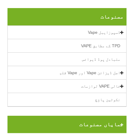
مصنوعات
ڈسپوزایبل Vape
TPD کے مطابق VAPE
متبادل پوڈ ڈیوائس
اصل ڈیزائن Vape اور Vape قلم
خالی VAPE لوازمات
نکوٹین پاؤچ
نمایاں مصنوعات