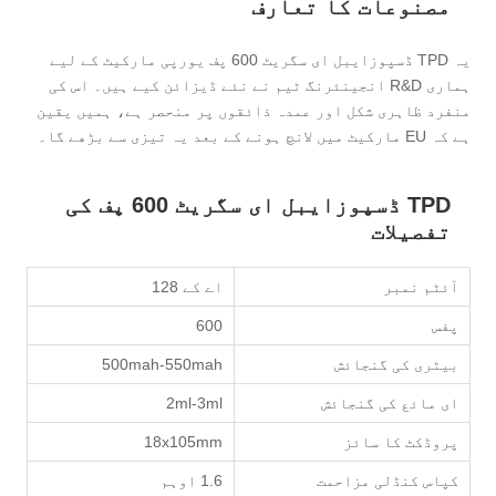
مصنوعات کا تعارف
یہ TPD ڈسپوزایبل ای سگریٹ 600 پف یورپی مارکیٹ کے لیے
ہماری R&D انجینئرنگ ٹیم نے نئے ڈیزائن کیے ہیں۔ اس کی
منفرد ظاہری شکل اور عمدہ ذائقوں پر منحصر ہے، ہمیں یقین
ہے کہ EU مارکیٹ میں لانچ ہونے کے بعد یہ تیزی سے بڑھے گا۔
TPD ڈسپوزایبل ای سگریٹ 600 پف کی
تفصیلات
آئٹم نمبر
اے کے 128
پفس
600
بیٹری کی گنجائش
500mah-550mah
ای مائع کی گنجائش
2ml-3ml
پروڈکٹ کا سائز
18x105mm
کپاس کنڈلی مزاحمت
1.6 اوہم