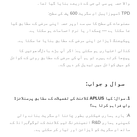
والا حصہ پی سی ٹی جی کے ذریعے بنایا گیا تھا۔
TPD ڈسپوزایبل ای سگریٹ 600 پف کی سطح:
مصنوعات کی سطح کا سب سے اوپر حصہ اپنی مرضی کے مطابق کیا
جا سکتا ہے --- چمکدار یا نرم احساسات ہو سکتا ہے.
پیکیجنگ ڈیزائن اپنی مرضی کے مطابق بنایا جا سکتا ہے.
کنڈلی اختیاری ہو سکتی ہے: اگر آپ بڑے بادل/دھوئیں کا
پیچھا کرتے ہیں، تو ہم آپ کی مرضی کے مطابق روئی کے کوائل
کو میش کوائل میں تبدیل کر دیں گے۔
سوال و جواب:
1. سوال: کیا APLUS کلائنٹ کی تفصیلات کے مطابق پرسنلائزڈ
واپ فراہم کرتا ہے؟
A: ہاں، ہماری فیکٹری بطور چائنا ای سگریٹ بنانے والی
کمپنی، ہماری R&D انجینئرنگ ٹیم کلائنٹ کے لوگو/برانڈ کے
ساتھ ای سگریٹ کو ڈیزائن اور تیار کر سکتی ہے۔