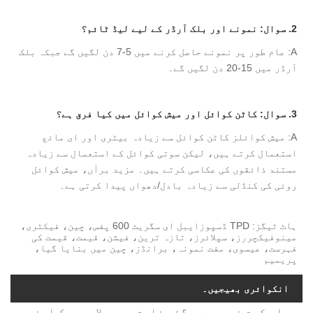
2. سوال: نمونے اور بلک آرڈر کے لیے لیڈ ٹائم؟
A: عام طور پر نمونے حاصل کرنے میں 5-7 دن لگیں گے جبکہ بلک
آرڈر میں 15-20 دن لگیں گے۔
3. سوال: کاٹن کوائل اور میش کوائل میں کیا فرق ہے؟
A: میش کوائلز کاٹن کوائل سے زیادہ بیٹری اور ای مائع
استعمال کرتے ہیں، لیکن سوتی کوائل کے استعمال سے زیادہ
مستند ذائقوں کی عکاسی کرتے ہیں۔ مزید برآں، میش کوائل
روئی کی کنڈلی سے زیادہ بادل/دھواں پیدا کرتی ہے۔
ہاٹ ٹیگز: TPD ڈسپوزایبل ای سگریٹ 600 پفس، چین، فیکٹری،
مینوفیکچررز، سپلائرز، تازہ ترین، فیشن، قیمت، قیمت کی
فہرست، عیسوی، مفت نمونہ، برانڈز، چین میں بنایا گیا،
پریمیم
انکوائری بھیجیں۔
براہ کرم نیچے دیے گئے فارم میں بلا جھجھک اپنی