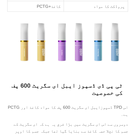
پروڈکٹ کا مواد
کاغذ+PCTG
ٹی پی ڈی ڈسپوز ایبل ای سگریٹ 600 پف
کی خصوصیت
اس TPD ڈسپوزایبل ای سگریٹ 600 پف کا مواد کاغذ اور PCTG
ہے۔
دوسروں سے اس ای سگریٹ میں بڑا فرق یہ ہے کہ ای سگریٹ کے
جسم کا نچلا حصہ کاغذ سے بنایا گیا تھا جبکہ جسم کا اوپر