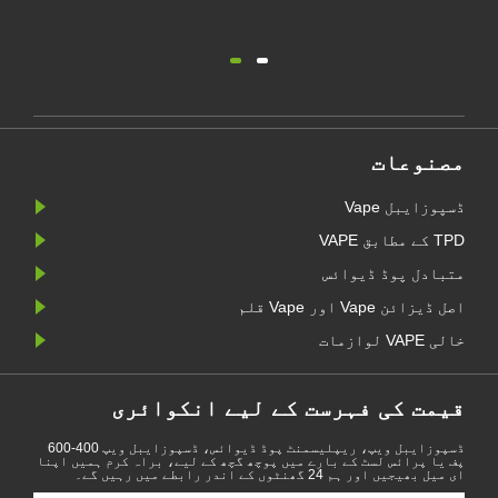
مصنوعات
ڈسپوزایبل Vape
TPD کے مطابق VAPE
متبادل پوڈ ڈیوائس
اصل ڈیزائن Vape اور Vape قلم
خالی VAPE لوازمات
قیمت کی فہرست کے لیے انکوائری
ڈسپوزایبل ویپ، ریپلیسمنٹ پوڈ ڈیوائس، ڈسپوزایبل ویپ 400-600
پف یا پرائس لسٹ کے بارے میں پوچھ گچھ کے لیے، براہ کرم ہمیں اپنا
ای میل بھیجیں اور ہم 24 گھنٹوں کے اندر رابطے میں رہیں گے۔