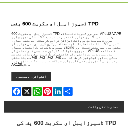
TPD ڈسپوز ایبل ای سگریٹ 600 پفس
APLUS VAPE بھرپور تجربات کے ساتھ TPD ڈسپوزایبل ای سگریٹ 600
پف بنانے والا اور فراہم کنندہ ہے۔ نہ صرف کلائنٹ کی تصریح اور
ضرورت کے مطابق پروڈکٹ ڈیزائن فراہم کر سکتا ہے بلکہ ہماری
کمپنی کلائنٹ کے انتخاب کے لیے مختلف پیکیج ڈیزائن بھی فراہم کر
سکتی ہے۔ مسابقتی قیمت اور vaping مصنوعات کے قابل اعتماد معیار
کے ساتھ، APLUS نے پوری دنیا کے گاہکوں سے اچھی شہرت حاصل کی
ہے۔ ہمارے مائع ذائقوں کو کلائنٹس کی طرف سے بہت زیادہ تعریف
ملتی ہے اور نیکوٹین کی طاقت اسے 0%، 2%، 3%، 5% سے بنا سکتی
ہے۔ ہم آپ کے طویل مدتی کاروباری شراکت دار بننے کے منتظر ہیں۔
ماڈل:AK128
انکوائری بھیجیں۔
Facebook
WhatsApp
X
Pinterest
LinkedIn
Share
مصنوعات کی وضاحت
TPD ڈسپوزایبل ای سگریٹ 600 پف کی