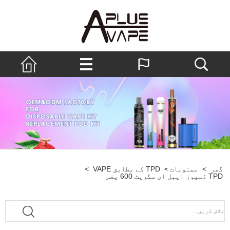
گھر
>
مصنوعات
TPD کے مطابق VAPE
>
>
TPD ڈسپوز ایبل ای سگریٹ 600 پفس