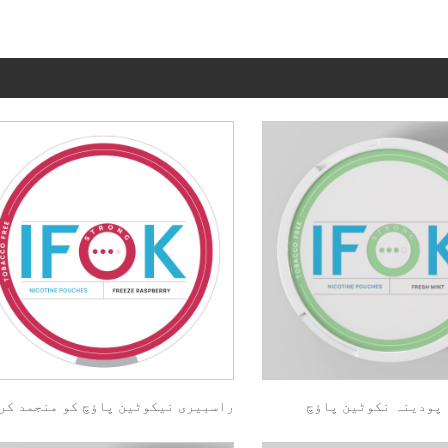
پودینہ نکوٹین پاؤچ