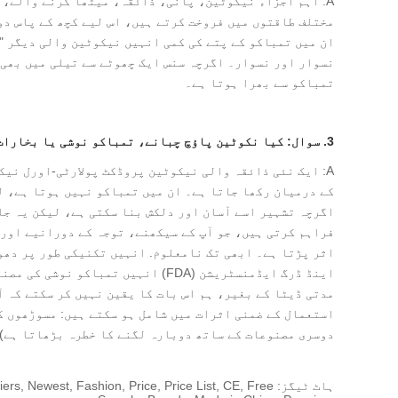
A: اہم اجزاء نیکوٹین، پانی، ذائقہ، میٹھا کرنے والے، 
مختلف طاقتوں میں فروخت کرتے ہیں، اس لیے کچھ کے پاس دو
ان میں تمباکو کے پتے کی کمی انہیں نیکوٹین والی دیگر "
نسوار اور نسوار۔ اگرچہ سنس ایک چھوٹے سے تیلی میں بھی 
تمباکو سے بھرا ہوتا ہے۔
3. سوال: کیا نکوٹین پاؤچ چبانے، تمباکو نوشی یا بخارات سے زیادہ محفوظ ہیں؟
A: ایک نئی ذائقہ والی نیکوٹین پروڈکٹ پولارٹی-اورل نی
کے درمیان رکھا جاتا ہے۔ ان میں تمباکو نہیں ہوتا ہے، ل
اگرچہ تشہیر اسے آسان اور دلکش بنا سکتی ہے، لیکن یہ جا
فراہم کرتی ہیں، جو آپ کے سیکھنے، توجہ کے دورانیے اور 
اثر پڑتا ہے۔ ابھی تک نامعلوم. انہیں تکنیکی طور پر دھو
اینڈ ڈرگ ایڈمنسٹریشن (FDA) انہیں ت
مدتی ڈیٹا کے بغیر، ہم اس بات کا یقین نہیں کر سکتے کہ آ
استعمال کے ضمنی اثرات میں شامل ہو سکتے ہیں: مسوڑھوں ک
دوسری مصنوعات کے ساتھ دوبارہ لگنے کا خطرہ بڑھاتا ہے)
ہاٹ ٹیگز: west, Fashion, Price, Price List, CE, Free