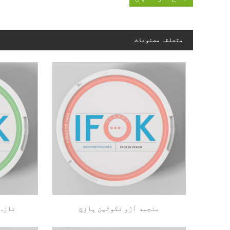
متعلقہ مصنوعات
منجمد آڑو نکوٹین پاؤچ
تازہ 