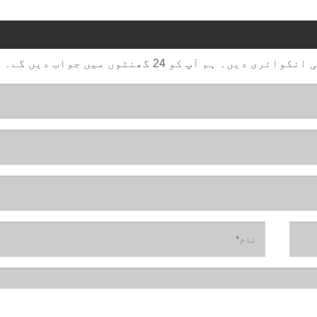
م آپ کو 24 گھنٹوں میں جواب دیں گے۔