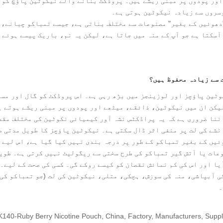
اور پودوں پر مبنی ریشے ہیں۔ پروڈکٹ بنانے والے نیکوٹین پاؤچ کو
سروں سے زیادہ نیکوٹین ہوتی ہے۔
دھوئیں کے بغیر" مصنوعات سے مختلف بناتی ہے، جیسے تمباکو چبانے،
آسکتا ہے جو آپ کے منہ میں جاتا ہے، لیکن یہ نم، باریک پیسے ہوئے
کوٹین پاؤچز اور لوزینجز میں بڑھ رہی ہے۔ اس پروڈکٹ کو گال اور مس
یکن ان میں نیکوٹین، ذائقے، میٹھے اور پودوں پر مبنی ریشے ہوتے ہ
ننا ضروری ہے کہ یہ پراڈکٹس نشہ آور کیمیائی نکوٹین کی مختلف مقد
نشے کی لت پر منفی اثر ڈال سکتی ہے۔ نیکوٹین پاؤچز کا طویل مدتی ص
ئیں کے بغیر تمباکو کے طور پر درجہ بندی نہیں کیا گیا ہے، اس لیے 
مباکو نوشی کی مصنوعات یا آتش گیر تمباکو کی طرح سختی سے ریگولیٹ نہیں کرتی ہے۔ طوی
یا اور اس کی کم نمائش نقصان کو کیسے روکے گی۔ کسی کی صحت کے لیے۔
ی آبپاشی، منہ کی سوزش، ہچکی، متلی، نیکوٹین کی لت (جو تمباکو کی
۔
140-Ruby Berry Nicotine Pouch, China, Factory, Manufacturers, Suppliers, Ne