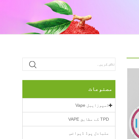
مصنوعات
ڈسپوزایبل Vape
TPD کے مطابق VAPE
متبادل پوڈ ڈیوائس