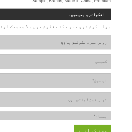
Sample, Brands, Made in China, Premium
انکوائری بھیجیں۔
براہ کرم نیچے دیے گئے فارم میں بلا جھجھک اپنی انکوائری دیں۔ ہ