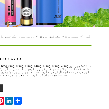
گھر
>
مصنوعات
نکوٹین پاؤچ
>
روبی بیری نکوٹین پا
>
روبی بیری
طاقت کے ساتھ تمباکو سے پاک نیکوٹین پاؤچز بنانے میں مہارت رک
اور جرمنی سے خام مال کی خریداری کے ساتھ، روبی بیری نیکوٹین پ
نے سخت جانچ سے پاس کیا اور اپنے معیار اور حفاظت 
rest
LinkedIn
Share