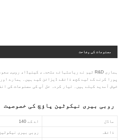
مصنوعات کی وضاحت
ہماری R&D ٹیم نے ریاستہائے متحدہ، کینیڈا، روس
پورا کرنے کے لیے کچھ ذائقے ڈیزائن کیے ہیں۔ ہمارے اور 
خوش آمدید کہتے ہیں۔ تیار کردہ حل آپ کی مصنوعات کی انف
روبی بیری نیکوٹین پاؤچ کی خصوصیت
ماڈل
اے کے 140
ذائقہ
روبی بیری نیکوٹین