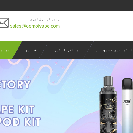
ہمیں ای میل کریں
sales@oemofvape.com
انکوائری بھیجیں۔
کوالٹی کنٹرول
خبریں
مصنوع