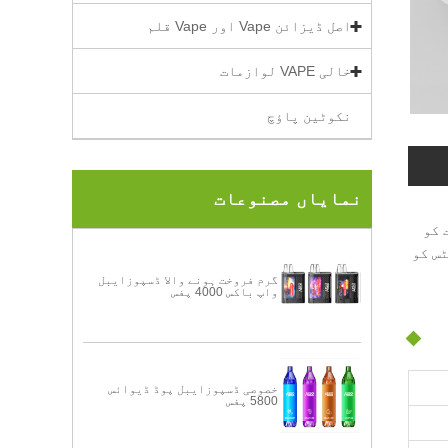
اصل ڈیزائن Vape اور Vape قلم
خالی VAPE لوازمات
نکوٹین پاؤچ
نمایاں مصنوعات
 کو
ٹس کو
گرم فروخت ہونے والا ڈسپوزایبل
واپ باکس 4000 پفس
خصوصی ڈسپوزایبل پوڈ ڈیوائس
5800 پفس