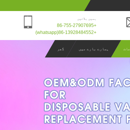
ہمیں بلائیں
+86-755-27907695
+86-13928484552(whatsapp)
ات
ہمارے بارے میں
گھر