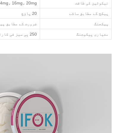
نیکوٹین کی طاقت
14mg، 16mg، 20mg
پیکج کے مطابق ساشے
20 پاؤچ
پیکجنگ
ضرورت کے مطابق پی
معیاری پیکیجنگ
250 پی سیز فی کارٹن