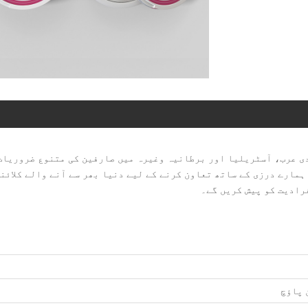
، سعودی عرب، آسٹریلیا اور برطانیہ وغیرہ میں صارفین کی متنوع ضروریات
ہمارے درزی کے ساتھ تعاون کرنے کے لیے دنیا بھر سے آنے والے کلائن
رادیت کو پیش کریں گے۔
 پاؤچ