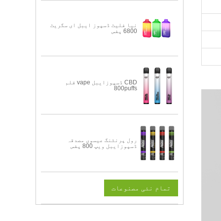
نیا فلیٹ ڈسپوز ایبل ای سگریٹ
6800 پفس
CBD ڈسپوزایبل vape قلم
800puffs
رول پرنٹنگ عیسوی مصدقہ
ڈسپوزایبل ویپ 800 پفس
تمام نئی مصنوعات