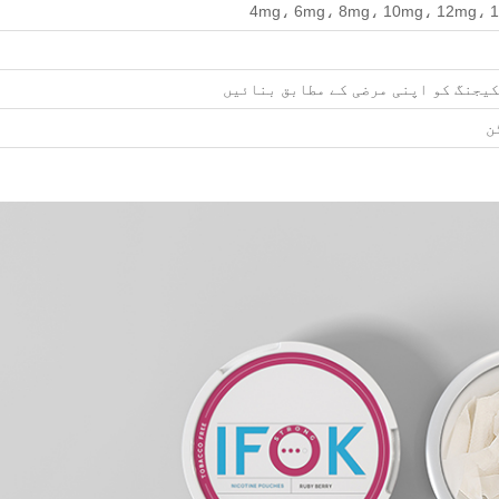
4mg، 6mg، 8mg، 10mg، 12mg، 
کیجنگ کو اپنی مرضی کے مطابق بنائیں