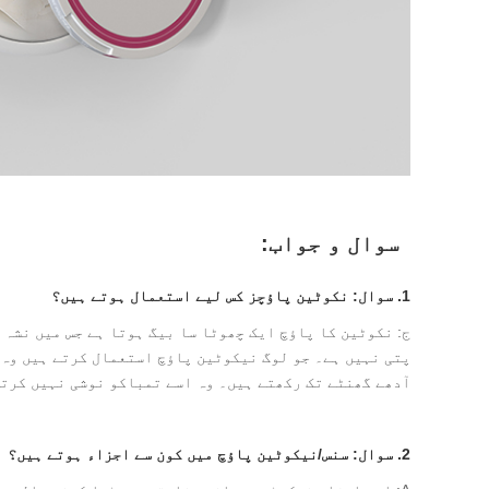
سوال و جواب:
1. سوال: نکوٹین پاؤچز کس لیے استعمال ہوتے ہیں؟
ج: نکوٹین کا پاؤچ ایک چھوٹا سا بیگ ہوتا ہے جس میں نشہ
پتی نہیں ہے۔ جو لوگ نیکوٹین پاؤچ استعمال کرتے ہیں وہ 
آدھے گھنٹے تک رکھتے ہیں۔ وہ اسے تمباکو نوشی نہیں کرتے
2. سوال: سنس/نیکوٹین پاؤچ میں کون سے اجزاء ہوتے ہیں؟