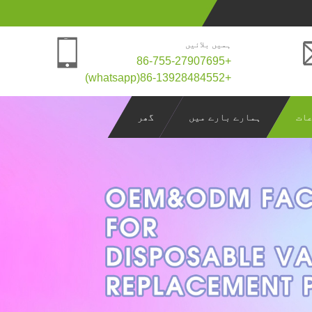
ہمیں بلائیں
+86-755-27907695
+86-13928484552(whatsapp)
ات
ہمارے بارے میں
گھر