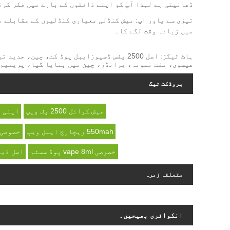
ڈھانپتی ہے لہذا آپ کو اپنے ذائقوں کے بارے میں فکر کرن
تیزی سے پاور اپ: میش کنڈلی معیاری کنڈلیوں کے مقابلے م
میں زیادہ وقت لگے گا۔
ہاٹ ٹیگز: اصل 2500 پفس ڈسپوزایبل پوڈ کٹ، 
عیسوی، مفت نمونہ، برانڈز، چین میں بنایا گیا، پریمیم
پروڈکٹ ٹیگ
میش کوائل 2500 پف ویپ
اپنی مرضی ک
550mah ریچارج ایبل ویپ
خصوصی 
خصوصی vape 8ml پوڈ سسٹم
اصل ڈیزائن 50mg نکو
متعلقہ زمرہ
انکوائری بھیجیں۔