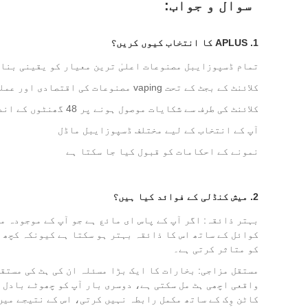
سوال و جواب:
1. APLUS کا انتخاب کیوں کریں؟
تمام ڈسپوزایبل مصنوعات اعلیٰ ترین معیار کو یقینی بنا
کلائنٹ کے بجٹ کے تحت vaping مصنوعات کی اقتصادی اور عملی ترتیب فراہم کریں۔
کلائنٹ کی طرف سے شکایات موصول ہونے پر 48 گھنٹوں کے اندر جواب دیں۔
آپ کے انتخاب کے لیے مختلف ڈسپوزایبل ماڈل
نمونے کے احکامات کو قبول کیا جا سکتا ہے
2. میش کنڈلی کے فوائد کیا ہیں؟
بہتر ذائقہ: اگر آپ کے پاس ای مائع ہے جو آپ کے موجودہ 
کوائل کے ساتھ اس کا ذائقہ بہتر ہو سکتا ہے کیونکہ کچھ 
کو متاثر کرتی ہے۔
مستقل مزاجی: بخارات کا ایک بڑا مسئلہ ان کی ہٹ کی مستق
واقعی اچھی ہٹ مل سکتی ہے، دوسری بار آپ کو چھوٹے بادل 
کاٹن وِک کے ساتھ مکمل رابطہ نہیں کرتی، اس کے نتیجے می