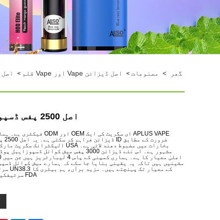
گھر
>
مصنوعات
اصل ڈیزائن Vape اور Vape قلم
اصل ڈی
>
>
اصل 2500 پفس ڈسپوزایبل پوڈ کٹ
ضرورت 
بخارات میں مضبوط دھند لاتی ہے۔ USA الیک
مشہور ہے۔ اس نئے ڈیزائن 3000 پفس میش کوائل ڈس
مشینیں ہیں تاکہ یہ یقینی بنایا جا سکے کہ ہمارے میش کوائل ڈسپ
FDA سرٹیفکیٹ فراہم کر سکتے ہیں۔