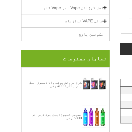
اصل ڈیزائن Vape اور Vape قلم
خالی VAPE لوازمات
نکوٹین پاؤچ
نمایاں مصنوعات
گرم فروخت ہونے والا ڈسپوزایبل
واپ باکس 4000 پفس
خصوصی ڈسپوزایبل پوڈ ڈیوائس
5800 پفس