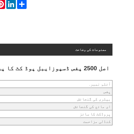
rest
LinkedIn
Share
مصنوعات کی وضاحت
اصل 2500 پفس ڈسپوزایبل پوڈ کٹ کا پروڈکٹ پیرامیٹر (تفصیل)
آئٹم نمبر.
پفس
بیٹری کی گنجائش
ای مائع کی گنجائش
پروڈکٹ کا سائز
کنڈلی مزاحمت