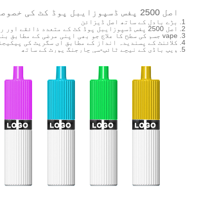
اصل 2500 پفس ڈسپوزایبل پوڈ کٹ کی خصوصیات
1. بڑے بادل کے ساتھ اصل ڈیزائن
2. اصل 2500 پفس ڈسپوزایبل پوڈ کٹ کے متعدد ذائقے اور رنگ اختیاری ہوسکتے ہیں
3. vape جسم کی سطح کا علاج جو بھی اپنی مرضی کے مطابق بنایا جا سکتا ہے
4. کلائنٹ کے پسندیدہ انداز کے مطابق ای سگریٹ کی پیکیجنگ کو اپنی مرضی کے مطابق بنا سکتے ہیں۔
5. ویپ باڈی کے نیچے ٹائپ-سی چارجنگ پورٹ کے ساتھ