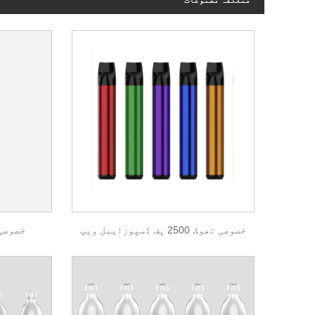
خصوصی تھوک 2500 پف ڈسپوزایبل ویپ
خصوصی ڈی