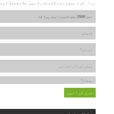
براہ کرم نیچے دیے گئے فارم میں بلا جھجھک اپنی انکوائری دیں۔ ہ
متعلقہ مصنوعات