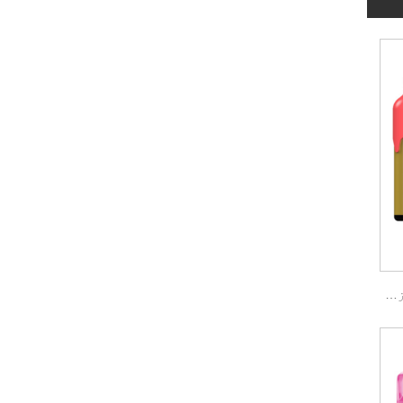
اپنی مرضی کے مطابق 3500 پفس ڈسپوزایبل پوڈ کٹ