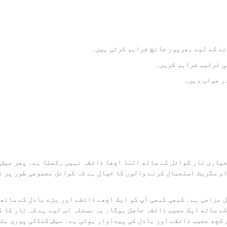
نے کے لیے بھرپور جانچ فراہم کرتی ہیں۔
معیاری تار کوائل کے ساتھ اتنا اچھا ذائقہ نہیں رکھتا ہے۔ پھر میش
ای سگریٹ استعمال کرنے والوں کا خیال ہے کہ کوائل مجموعی طور پر 
ل مزاجی ہے۔ کبھی کبھی آپ کو ایک اچھے ذائقے اور بڑے بادل کے ساتھ
کے ساتھ ایک عجیب ذائقہ حاصل ہوگا۔ یہ مسئلہ اس لیے ہے کہ تار کا 
ں کچھ عجیب ذائقے اور بادل کی پیداوار ہوتی ہے۔ میش کنڈلی پوری بتی