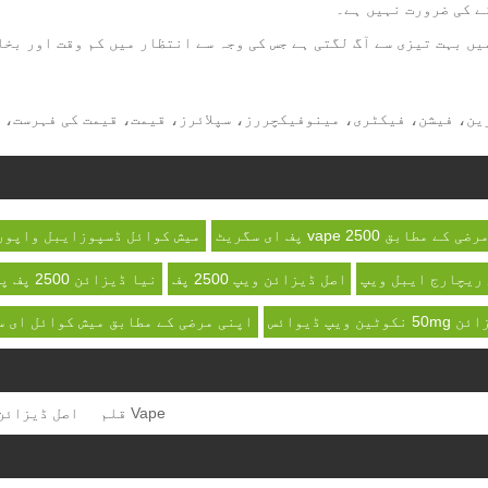
ے کی ضرورت نہیں ہے۔
یں بہت تیزی سے آگ لگتی ہے جس کی وجہ سے انتظار میں کم وقت اور بخا
چین، جدید ترین، فیشن، فیکٹری، مینوفیکچررز، سپلائرز، قیمت، قیمت کی فہرست،
ے مطابق vape 2500 پف ای سگریٹ
میش کوائل ڈسپوزایبل واپور
ریچارج ایبل ویپ
اصل ڈیزائن ویپ 2500 پف
نیا ڈیزائن 2500 پف پوڈ کٹ
ٹین ویپ ڈیوائس
اپنی مرضی کے مطابق میش کوائل ای س
Vape قلم
اصل ڈیزائن ape