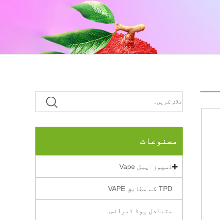
مصنوعات
ڈسپوزایبل Vape
TPD کے مطابق VAPE
متبادل پوڈ ڈیوائس