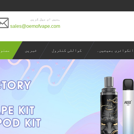
ہمیں ای میل کریں
sales@oemofvape.com
انکوائری بھیجیں۔
کوالٹی کنٹرول
خبریں
مصنوع