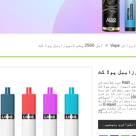
زائن Vape
>
اصل 2500 پفس ڈسپوزایبل پوڈ کٹ
APLUS VAPE ای سگریٹ کی ایک OEM اور ODM فیکٹری ہے۔ ہماری R&D ٹیم کلائنٹ کی
کے مطابق ID ڈیزائن فراہم کر سکتی ہے۔ یہ اصل 2500 پفس ڈسپوز ایبل پوڈ کٹ
ٹرانک سگریٹ مارکیٹ میں میش کوائل بہت
پوزایبل پوڈ واپورائزر کا ہر جزو
اعلیٰ معیار کا ہے۔ ہماری کمپنی کے پاس 4 لیبارٹریز ہیں جن میں 100 سے زیادہ انسپکشن
وزایبل ای سگریٹ گاہک
کے معیار تک پہنچتے ہیں۔ مزید برآں، ہم بیٹری کا UN38.3 سرٹیفکیٹ اور E-liquid کا
ماڈل:اے کے 71
انکوائری بھیجیں۔