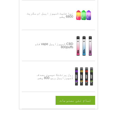
نیا فلیٹ ڈسپوز ایبل ای سگریٹ
6800 پفس
CBD ڈسپوزایبل vape قلم
800puffs
رول پرنٹنگ عیسوی مصدقہ
ڈسپوزایبل ویپ 800 پفس
تمام نئی مصنوعات