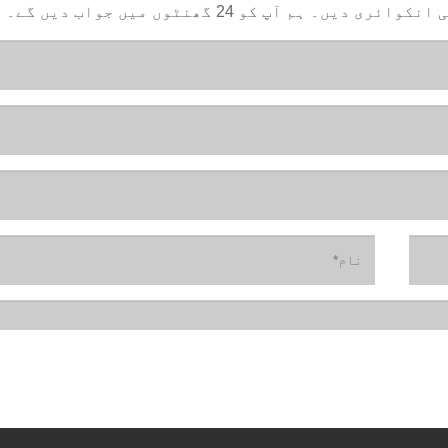
م آپ کو 24 گھنٹوں میں جواب دیں گے۔