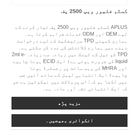
کسٹم فلیور ویپ 2500 پف
APLUS کسٹم فلیور ویپ 2500 پف تیار کرنے کے
لیے OEM اور ODM خدمات فراہم کرتا ہے۔
ہماری کمپنی TPD سرٹیفکیٹ کے لیے درخواست
دینے میں ہمارے کلائنٹس کی مدد کر سکتی ہے۔
TPD کو تیل کے ٹینک میں زیادہ سے زیادہ 2ml e-
liquid کی ضرورت ہوتی ہے؛ ایک ECID ہونا چاہیے
اور MHRA کی ویب سائٹ پر رجسٹرڈ ہونا
چاہیے؛ ایک انتباہی لیبل کے ساتھ آئیں جس
میں لکھا ہو کہ: اس پروڈکٹ میں نیکوٹین ہے جو
کہ ایک انتہائی نشہ آور مادہ ہے۔
مزید پڑھ
انکوائری بھیجیں۔