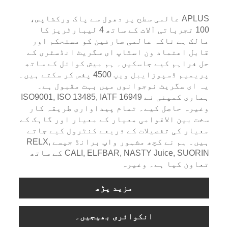
APLUS عالمی سطح پر دھول سے پاک ورکشاپس،
100 تجرباتی آلات کے ساتھ 4 لیبارٹریز کا
مالک ہے تاکہ عالمی صارفین کو مستحکم اور
قابل اعتماد ون اسٹاپ ای سگریٹ انڈسٹری کے
حل فراہم کیے جاسکیں۔ ہم میش کوائل کے ساتھ
پریمیم ڈسپوزایبل ویپ 4500 پفس کر سکتے ہیں۔
یہ ای سگریٹ نوجوانوں میں بہت مقبول ہے۔
ہماری کمپنی نے ISO9001, ISO 13485, IATF 16949
وغیرہ حاصل کیے۔ تمام پیداواری طریقہ کار
سخت بین الاقوامی معیار کے معیار اور گاہک کے
معیار کی تفصیلات کے ذریعے کنٹرول کیے جاتے
ہیں۔ ہم نے کچھ مشہور واپ برانڈ جیسے RELX,
CALI, ELFBAR, NASTY Juice, SUORIN کے ساتھ
تعاون کیا ہے۔ وغیرہ
مزید پڑھ
انکوائری بھیجیں۔