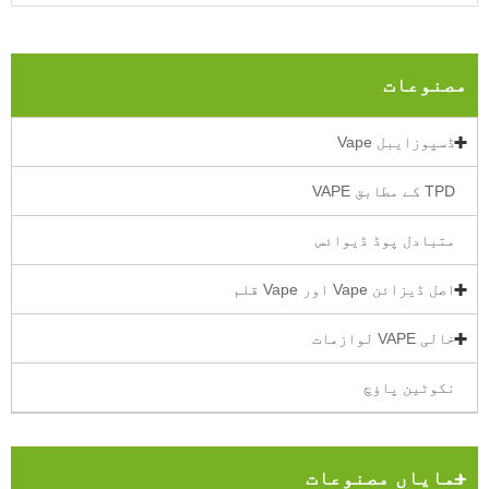
مصنوعات
ڈسپوزایبل Vape
TPD کے مطابق VAPE
متبادل پوڈ ڈیوائس
اصل ڈیزائن Vape اور Vape قلم
خالی VAPE لوازمات
نکوٹین پاؤچ
نمایاں مصنوعات