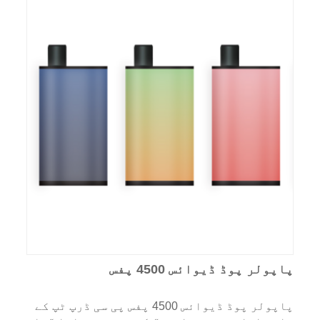
پاپولر پوڈ ڈیوائس 4500 پفس
پاپولر پوڈ ڈیوائس 4500 پفس پی سی ڈرپ ٹپ کے