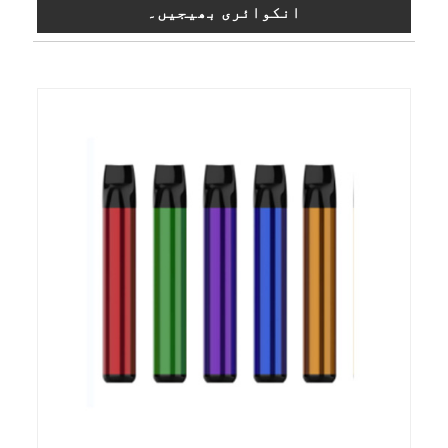
انکوائری بھیجیں۔