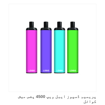
پریمیم ڈسپوز ایبل ویپ 4500 پفس میش
کوائل