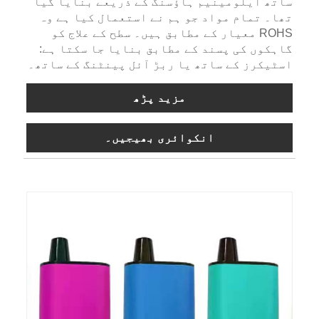
ساتھ ایلومینیم ہاؤسنگ کے ذریعے بنایا گیا
تھا۔ تمام مواد جو ہم نے استعمال کیا ہے وہ
ROHS معیار کے مطابق ہیں۔ سطح کے علاج کو
گاہکوں کی پسند کے مطابق بنایا جا سکتا ہے:
اسٹیکرز کے ساتھ یا ربڑ آئل پینٹنگ کے ساتھ۔
مزید پڑھ
انکوائری بھیجیں۔