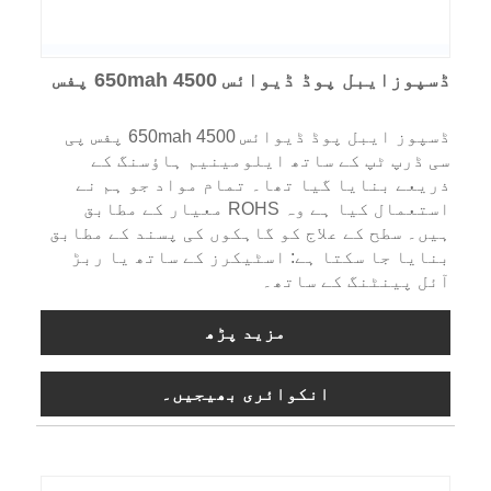
ڈسپوزایبل پوڈ ڈیوائس 650mah 4500 پفس
ڈسپوز ایبل پوڈ ڈیوائس 650mah 4500 پفس پی
سی ڈرپ ٹپ کے ساتھ ایلومینیم ہاؤسنگ کے
ذریعے بنایا گیا تھا۔ تمام مواد جو ہم نے
استعمال کیا ہے وہ ROHS معیار کے مطابق
ہیں۔ سطح کے علاج کو گاہکوں کی پسند کے مطابق
بنایا جا سکتا ہے: اسٹیکرز کے ساتھ یا ربڑ
آئل پینٹنگ کے ساتھ۔
مزید پڑھ
انکوائری بھیجیں۔