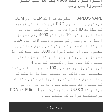
اسٹرابیری کیلا 4000 پفس 10 ملی لیٹر
ڈسپوزایبل ویپ
APLUS VAPE ای سگریٹ کی ایک OEM اور ODM
فیکٹری ہے۔ ہماری R&D ٹیم کلائنٹ کی ضرورت
کے مطابق ID ڈیزائن فراہم کر سکتی ہے۔ یہ
اسٹرابیری کیلا 10 ملی لٹر 4000 پفس ڈسپوز
ایبل واپ ویپرز کو مضبوط دھند لاتا ہے۔ USA
الیکٹرانک سگریٹ مارکیٹ میں میش کوائل بہت
مشہور ہے۔ اس نئے ڈیزائن 3000 پفس میش کوائل
ڈسپوزایبل پوڈ واپورائزر کا ہر جزو اعلیٰ
معیار کا ہے۔ ہماری کمپنی کے پاس 4
لیبارٹریز ہیں جن میں 100 سے زیادہ انسپکشن
مشینیں ہیں تاکہ یہ یقینی بنایا جا سکے کہ
ہمارے میش کوائل ڈسپوزایبل ای سگریٹ گاہک
کے معیار تک پہنچتے ہیں۔ مزید برآں، ہم
بیٹری کا UN38.3 سرٹیفکیٹ اور E-liquid کا FDA
سرٹیفکیٹ فراہم کر سکتے ہیں۔
مزید پڑھ