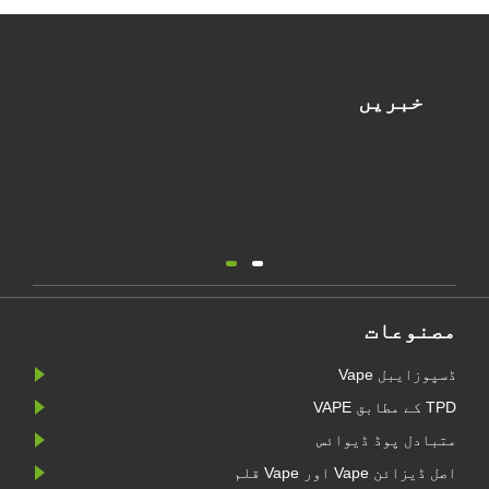
خبریں
مصنوعات
ڈسپوزایبل Vape
TPD کے مطابق VAPE
متبادل پوڈ ڈیوائس
اصل ڈیزائن Vape اور Vape قلم