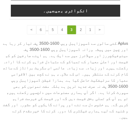
انکوائری بھیجیں۔
>
6
...
5
4
3
2
1
<
Aplus کئی سالوں سے ڈسپوزایبل ویپ 1600-3500 پف تیار کر رہا ہے
اور چین میں پیشہ ورانہ ڈسپوزایبل ویپ 1600-3500 پف
مینوفیکچررز اور سپلائرز میں سے ایک ہے۔ ہم اپنے صارفین کو کم
قیمت اور اعلیٰ معیار کے تمباکو کے متبادل فراہم کرنے کا ارادہ
رکھتے ہیں، اور زیادہ سے زیادہ عالمی ای سگریٹ برانڈز کے ساتھ
کام کرنے کے منتظر ہیں۔ اس کے علاوہ، ہم نے کچھ بین الاقوامی
معیار کا سرٹیفکیٹ حاصل کیا ہے. ہمارا فیشن ڈسپوزایبل ویپ
1600-3500 پف نہ صرف جدید ترین ہے بلکہ مفت نمونوں کو بھی
سپورٹ کرتا ہے۔ اگر آپ ہماری مصنوعات میں دلچسپی رکھتے ہیں،
تو ہم آپ کو تسلی بخش قیمت دیں گے اور قیمت کی فہرست فراہم
کریں گے۔ ہم خلوص دل سے نئے اور پرانے گاہکوں کو مشورہ اور گفت
و شنید کے لیے ہماری فیکٹری کا دورہ کرنے کا خیرمقدم کرتے
ہیں۔