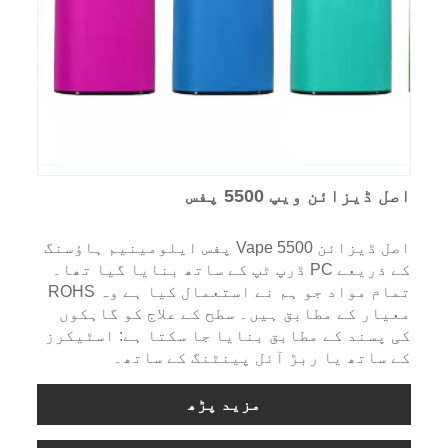
اصل ڈیزائن ویپ 5500 پفس
اصل ڈیزائن Vape 5500 پفس ایلومینیم ہاؤسنگ
کے ذریعے PC ڈرپ ٹپ کے ساتھ بنایا گیا تھا۔
تمام مواد جو ہم نے استعمال کیا ہے وہ ROHS
معیار کے مطابق ہیں۔ سطح کے علاج کو گاہکوں
کی پسند کے مطابق بنایا جا سکتا ہے: اسٹیکرز
کے ساتھ یا ربڑ آئل پینٹنگ کے ساتھ۔
مزید پڑھ