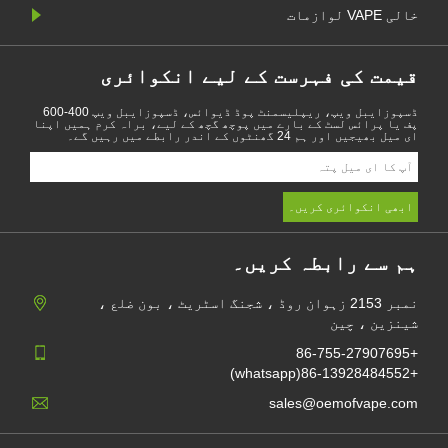
خالی VAPE لوازمات
قیمت کی فہرست کے لیے انکوائری
ڈسپوزایبل ویپ، ریپلیسمنٹ پوڈ ڈیوائس، ڈسپوزایبل ویپ 400-600
پف یا پرائس لسٹ کے بارے میں پوچھ گچھ کے لیے، براہ کرم ہمیں اپنا
ای میل بھیجیں اور ہم 24 گھنٹوں کے اندر رابطے میں رہیں گے۔
ہم سے رابطہ کریں۔
نمبر 2153 زہوان روڈ ، شجنگ اسٹریٹ ، بون ضلع ،
شینزین ، چین
+86-755-27907695
+86-13928484552(whatsapp)
sales@oemofvape.com